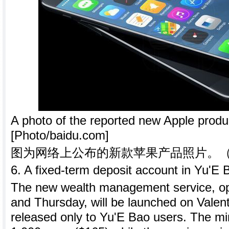
A photo of the reported new Apple product
[Photo/baidu.com]
图为网络上公布的新款苹果产品照片。
6. A fixed-term deposit account in Yu'E 
The new wealth management service, 
and Thursday, will be launched on Valen
released only to Yu'E Bao users. The m