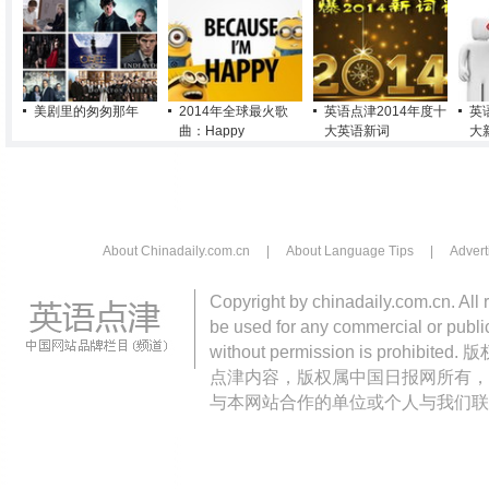
美剧里的匆匆那年
2014年全球最火歌
英语点津2014年度十
英
曲：Happy
大英语新词
大
About Chinadaily.com.cn
|
About Language Tips
|
Advert
Copyright by chinadaily.com.cn. All 
be used for any commercial or public
without permission is pro
点津内容，版权属中国日报网所有，
与本网站合作的单位或个人与我们联