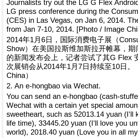
Journalists try out the LG G Flex Andro
LG press conference during the Consum
(CES) in Las Vegas, on Jan 6, 2014. The 
from Jan 7-10, 2014. [Photo / Image Chi
2014年1月6日，国际消费电子展（Consumer 
Show）在美国拉斯维加斯拉开帷幕，期
的新闻发布会上，记者尝试了其G Flex
次展销会从2014年1月7日持续至10日。（
China）
2. An e-hongbao via Wechat.
You can send an e-hongbao (cash-stuffe
Wechat with a certain yet special amoun
sweetheart, such as 52013.14 yuan (I'll 
life time), 33445.20 yuan (I'll love you un
world), 2018.40 yuan (Love you in all my 