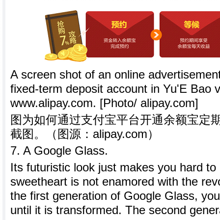
A screen shot of an online advertisement
fixed-term deposit account in Yu'E Bao via
www.alipay.com. [Photo/ alipay.com]
图为如何通过支付宝平台开通余额宝定
截图。（图源：alipay.com）
7. A Google Glass.
Its futuristic look just makes you hard to n
sweetheart is not enamored with the revo
the first generation of Google Glass, you
until it is transformed. The second gene