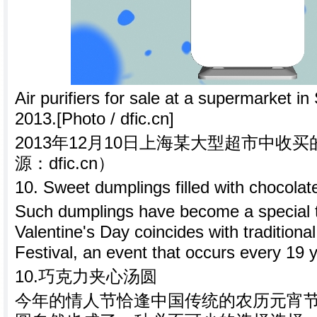
Air purifiers for sale at a supermarket i
2013.[Photo / dfic.cn]
2013年12月10日上海某大型超市中收
源：dfic.cn）
10. Sweet dumplings filled with chocolat
Such dumplings have become a special tr
Valentine's Day coincides with tradition
Festival, an event that occurs every 19 
10.巧克力夹心汤圆
今年的情人节恰逢中国传统的农历元宵节