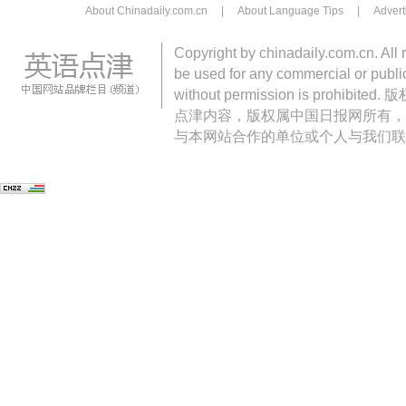
About Chinadaily.com.cn
|
About Language Tips
|
Advert
Copyright by chinadaily.com.cn. All 
be used for any commercial or public
without permission is pro
点津内容，版权属中国日报网所有，
与本网站合作的单位或个人与我们联