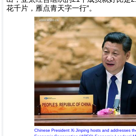
花千片，雁点青天字一行”。
Chinese President Xi Jinping hosts and addresses th