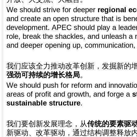
We should strive for deeper
regional e
and create an open structure that is bene
development. APEC should play a leader
role, break the shackles, and unleash a 
and deeper opening up, communication, 
我们应该全力推动改革创新，发掘新的
强劲可持续的增长格局
。
We should push for reform and innovatio
areas of profit and growth, and forge a
s
sustainable structure
.
我们要创新发展理念，从
传统的要素驱
新驱动、改革驱动，通过结构调整释放