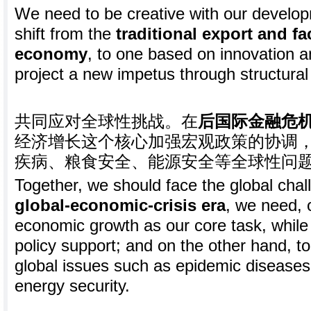
We need to be creative with our develo
shift from the
traditional export and fa
economy
, to one based on innovation a
project a new impetus through structural
共同应对全球性挑战。在
后国际金融危
经济增长这个核心加强宏观政策的协调
疾病、粮食安全、能源安全等全球性问
Together, we should face the global chal
global-economic-crisis era
, we need, 
economic growth as our core task, whil
policy support; and on the other hand, t
global issues such as epidemic diseases,
energy security.