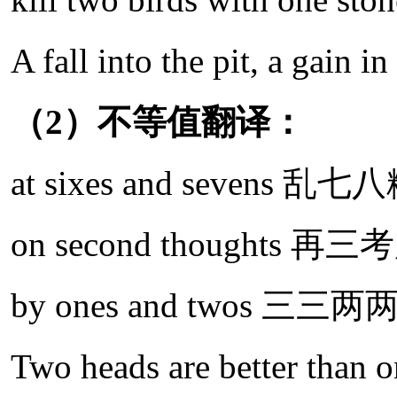
A fall into the pit, a g
（2）不等值翻译：
at sixes and sevens 乱七
on second thoughts 再三
by ones and twos 
Two heads are better