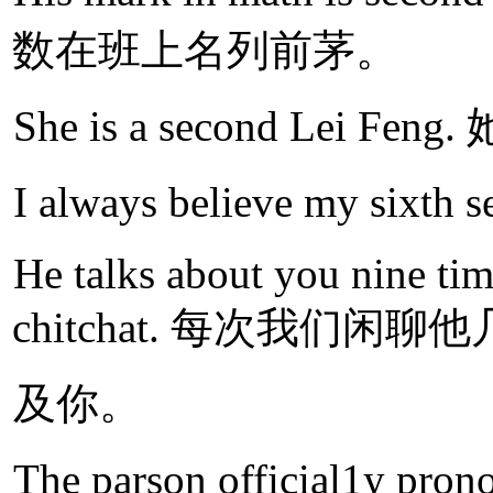
数在班上名列前茅。
She is a second Lei
I always believe my 
He talks about you nine ti
chitchat. 每次我们闲聊
及你。
The parson official1y pron