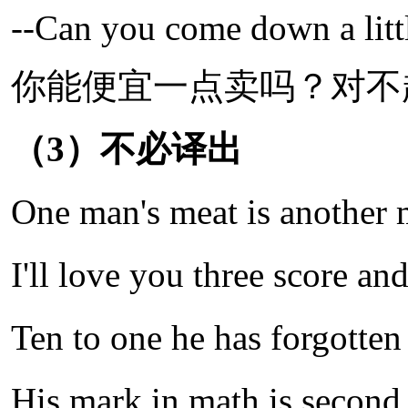
--Can you come down a little?
你能便宜一点卖吗？对不
（3）不必译出
One man's meat is anoth
I'll love you three sc
Ten to one he has fo
His mark in math is seco