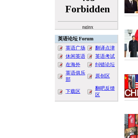
英语论坛 Forum
英语广场
翻译点津
休闲英语
英语考试
在海外
纠错论坛
英语俱乐
原创区
部
翻吧反馈
下载区
区