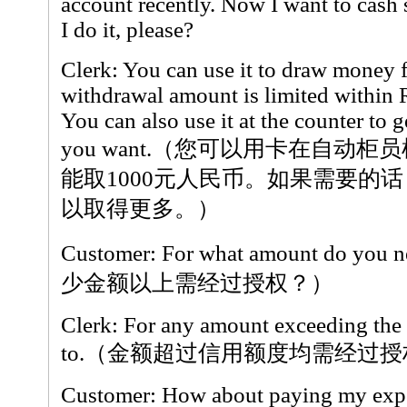
account recently. Now I want to cas
I do it, please?
Clerk: You can use it to draw money 
withdrawal amount is limited within
You can also use it at the counter to
you want.（您可以用卡在自动
能取1000元人民币。如果需要的
以取得更多。）
Customer: For what amount do you 
少金额以上需经过授权？）
Clerk: For any amount exceeding the l
to.（金额超过信用额度均需经过授
Customer: How about paying my expe