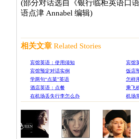
(部分对话选自《银行临柜英语口语
语点津 Annabel 编辑)
相关文章
Related Stories
宾馆英语：使用须知
宾馆
宾馆预定对话实例
饭店
学两句“点菜”英语
怎样
酒店英语：点餐
乘飞机
在机场丢失行李怎么办
机场