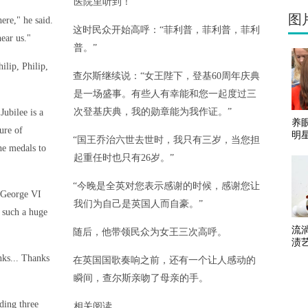
医院里听到！”
图
ere," he said.
这时民众开始高呼：“菲利普，菲利普，菲利
ear us."
普。”
ilip, Philip,
查尔斯继续说：“女王陛下，登基60周年庆典
是一场盛事。有些人有幸能和您一起度过三
次登基庆典，我的勋章能为我作证。”
ubilee is a
养
ure of
明
“国王乔治六世去世时，我只有三岁，当您担
he medals to
起重任时也只有26岁。”
“今晚是全英对您表示感谢的时候，感谢您让
 George VI
我们为自己是英国人而自豪。”
 such a huge
流
随后，他带领民众为女王三次高呼。
渍
nks... Thanks
在英国国歌奏响之前，还有一个让人感动的
瞬间，查尔斯亲吻了母亲的手。
ding three
相关阅读