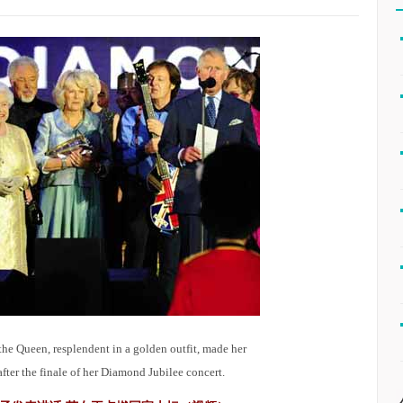
the Queen, resplendent in a golden outfit, made her
after the finale of her Diamond Jubilee concert.