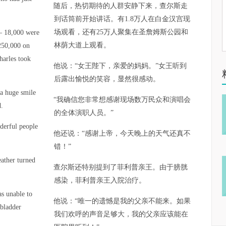
随后，热切期待的人群安静下来，查尔斯走
到话筒前开始讲话。有1.8万人在白金汉宫现
场观看，还有25万人聚集在圣詹姆斯公园和
– 18,000 were
林荫大道上观看。
 250,000 on
harles took
他说：“女王陛下，亲爱的妈妈。”女王听到
后露出愉悦的笑容，显然很感动。
a huge smile
“我确信您非常想感谢现场数万民众和演唱会
.
的全体演职人员。”
nderful people
他还说：“感谢上帝，今天晚上的天气还真不
错！”
ather turned
查尔斯还特别提到了菲利普亲王。由于膀胱
感染，菲利普亲王入院治疗。
s unable to
他说：“唯一的遗憾是我的父亲不能来。如果
 bladder
我们欢呼的声音足够大，我的父亲应该能在