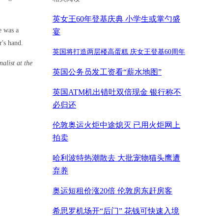
英女王60年登基庆典 小学生或掌勺盛
e was a
宴
r's hand.
英国将打造两层楼高蛋糕 庆女王登基60周年
alist at the
英国公务员发工资看“薪水地图”
英国ATM机出错吐双倍现金 银行称不
必归还
伦敦奥运火炬中途熄灭 已用火炬网上
拍卖
哈利波特热潮散去 大批宠物猫头鹰遭
弃养
奥运短租价涨20倍 伦敦房东赶房客
希思罗机场开“后门” 花钱可快速入境