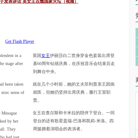
子发表讲话 英
女王
点燃国家火坛（
视频
）
Get Flash Player
plendent in a
英国
女王
伊丽莎白二世身穿金色套装出席登
he stage after
基60周年钻禧庆典，在庆祝音乐会结束后走
到舞台中央。
had been taken
就在几个小时前，她的丈夫菲利普亲王因病
就医，但她仍坚持出席庆典，履行王室职
 stoic sense of
责。
女王在查尔斯和卡米拉的陪伴下登台。一同
e Minogue
登台的还有歌星盖瑞-巴洛和凯莉-米洛。四
nked by her
周簇拥着演唱会的表演者。
all. They
ho had just