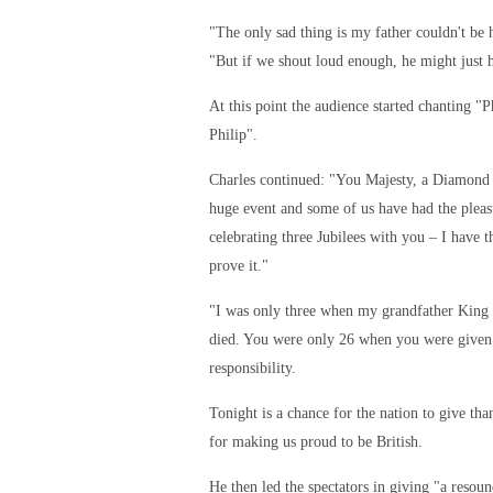
"The only sad thing is my father couldn't be h
"But if we shout loud enough, he might just h
At this point the audience started chanting "Ph
Philip".
Charles continued: "You Majesty, a Diamond J
huge event and some of us have had the pleas
celebrating three Jubilees with you – I have t
prove it."
"I was only three when my grandfather King
died. You were only 26 when you were given
responsibility.
Tonight is a chance for the nation to give tha
for making us proud to be British.
He then led the spectators in giving "a resoun