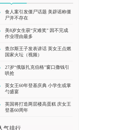
食人案引发僵尸话题 美辟谣称僵
尸并不存在
美8岁女生获“灾难奖” 因不完成
作业理由最多
查尔斯王子发表讲话 英女王点燃
国家火坛（视频）
27岁“俄版扎克伯格”窗口撒钱引
哄抢
英女王60年登基庆典 小学生或掌
勺盛宴
英国将打造两层楼高蛋糕 庆女王
登基60周年
人气排行