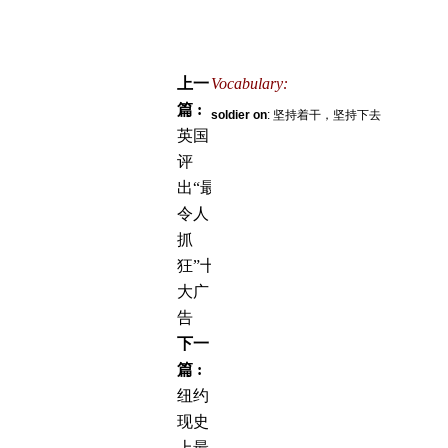
上一
Vocabulary:
篇 :
soldier on
: 坚持着干，坚持下去
英国
评
出“最
令人
抓
狂”十
大广
告
下一
篇 :
纽约
现史
上最