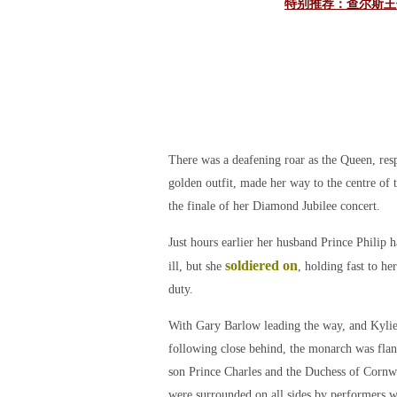
特别推荐：查尔斯王
There was a deafening roar as the Queen, res
golden outfit, made her way to the centre of t
the finale of her Diamond Jubilee concert.
Just hours earlier her husband Prince Philip 
soldiered on
ill, but she
, holding fast to her
duty.
With Gary Barlow leading the way, and Kyli
following close behind, the monarch was fla
son Prince Charles and the Duchess of Cornw
were surrounded on all sides by performers w