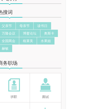
热搜词
父亲节
母亲节
读书日
万隆会议
博鳌论坛
奥斯卡
全国两会
格莱美
水果姐
赫敏
商务职场