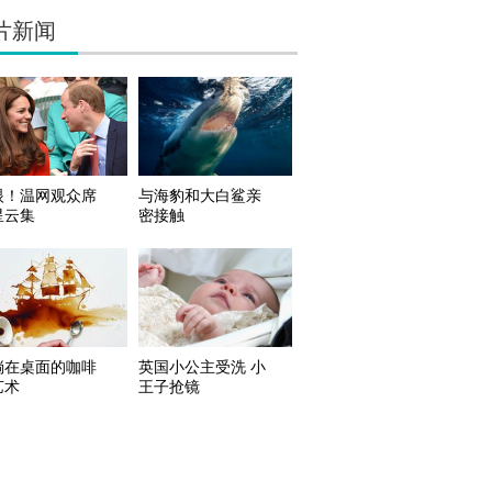
片新闻
眼！温网观众席
与海豹和大白鲨亲
星云集
密接触
淌在桌面的咖啡
英国小公主受洗 小
艺术
王子抢镜