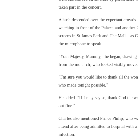
taken part in the concert.
A hush descended over the expectant crowds 
watching in front of the Palace, and another
screens in St James Park and The Mall – as C
the microphone to speak.
"Your Majesty, Mummy," he began, drawing 
from the monarch, who looked visibly moved
"I'm sure you would like to thank all the wo
who made tonight possible."
He added: "If I may say so, thank God the we
out fine."
Charles also mentioned Prince Philip, who wa
attend after being admitted to hospital with a
infection.