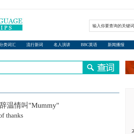
分类词汇
流行新词
名人演讲
BBC英语
新闻播报
温情叫"Mummy"
of thanks