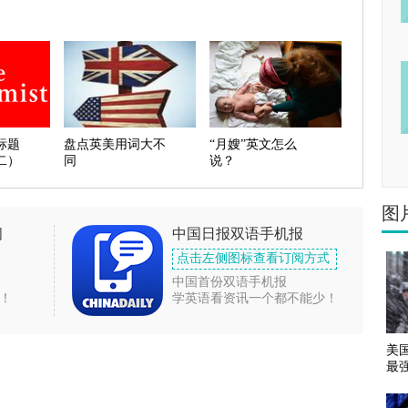
标题
盘点英美用词大不
“月嫂”英文怎么
二）
同
说？
图
闻
中国日报双语手机报
点击左侧图标查看订阅方式
中国首份双语手机报
！
学英语看资讯一个都不能少！
美
最