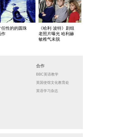
才任性的的圆珠
《哈利·波特》剧组
画作
老照片曝光 哈利赫
敏稚气未脱
合作
BBC英语教学
英国使馆文化教育处
英语学习杂志