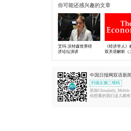
你可能还感兴趣的文章
艾玛·沃特森世界经
《经济学人》
济论坛演讲
双关语解析（
中国日报网双语新
扫描左侧二维码
添加Chinadaily_Mobile
你想看的我们这儿都有