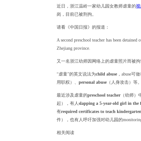
近日，浙江温岭一家幼儿园女教师虐童的
视
岗，目前已被刑拘。
请看《中国日报》的报道：
A second preschool teacher has been detained 
Zhejiang province.
又一名浙江幼师因网络上的虐童照片而被拘
“虐童”的英文说法为
child abuse
，abuse
用职权）、
personal abuse
（人身攻击）等
最近涉及虐童的
preschool teacher
（幼师）
起），有人
slapping a 5-year-old girl in the 
有
required certificates to teach kindergarte
件），也有人呼吁加强对幼儿园的monitori
相关阅读