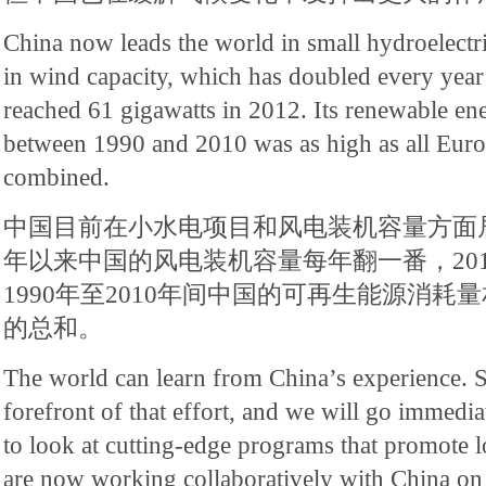
China now leads the world in small hydroelectr
in wind capacity, which has doubled every year
reached 61 gigawatts in 2012. Its renewable e
between 1990 and 2010 was as high as all Euro
combined.
中国目前在小水电项目和风电装机容量方面居
年以来中国的风电装机容量每年翻一番，201
1990年至2010年间中国的可再生能源消
的总和。
The world can learn from China’s experience. S
forefront of that effort, and we will go immediat
to look at cutting-edge programs that promote
are now working collaboratively with China on