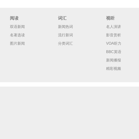
阅读
词汇
视听
双语新闻
新闻热词
名人演讲
名著选读
流行新词
影音赏析
图片新闻
分类词汇
VOA听力
BBC英语
新闻播报
精彩视频