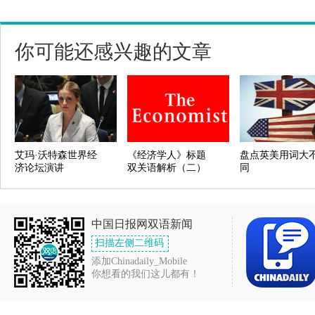
你可能还感兴趣的文章
艾玛·沃特森世界经
《经济学人》标题
盘点英美用词大
济论坛演讲
双关语解析（二）
同
中国日报网双语新闻
扫描左侧二维码
添加Chinadaily_Mobile
你想看的我们这儿都有！