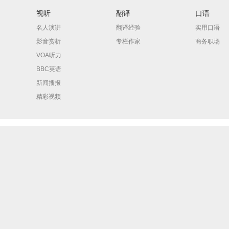
视听
翻译
口语
名人演讲
翻译经验
实用口语
影音赏析
专栏作家
商务职场
VOA听力
BBC英语
新闻播报
精彩视频