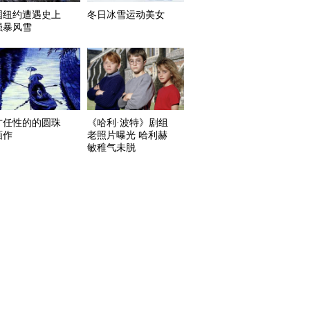
国纽约遭遇史上
冬日冰雪运动美女
强暴风雪
才任性的的圆珠
《哈利·波特》剧组
画作
老照片曝光 哈利赫
敏稚气未脱