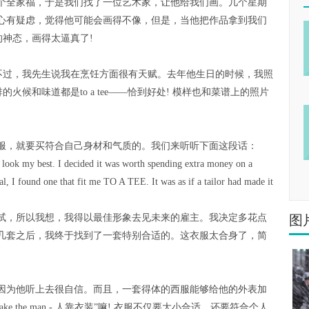
个全家福，于是我们找了一位艺术家，让他给我们画。几个星期
心有疑虑，觉得他可能会画得不像，但是，当他把作品拿到我们
的神态，画得太逼真了!
，不过，我先生说我在烹饪方面很有天赋。去年他生日的时候，我照
火候和味道都是to a tee——恰到好处! 模样也和菜谱上的照片
服，就要买符合自己身材和气质的。我们来听听下面这段话：
 look my best. I decided it was worth spending extra money on a
ral, I found one that fit me TO A TEE. It was as if a tailor had made it
图
试，所以我想，我得以最佳形象去见未来的雇主。我决定多花点
几套之后，我终于找到了一套特别合适的。这衣服太合身了，简
因为他听上去很自信。而且，一套得体的西服能够给他的外表加
ake the man - 人靠衣装”嘛! 衣服不仅要大小合适，还要符合个人