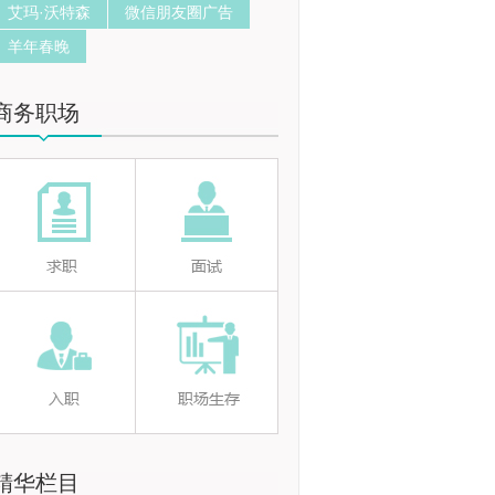
艾玛·沃特森
微信朋友圈广告
羊年春晚
商务职场
精华栏目