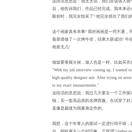
这段话意思是：我太太说，我们应该请人画
后，他告诉我们，作品已经完成。我本来还
眼前时，我完全惊呆了! 他完全抓住了我们
这个画家真有本事! 我对画画是一窍不通
着菜谱做了一次烤牛排，结果大获成功! 牛排的
相差无几!
做饭要掌握火候，做人也是一样。比如买衣
"With my job interview coming up, I wanted to
high-quality designer suit. After trying on seve
to my exact measurements."
这段话的意思说：我过几天要去一个工作面
钱，买一套高品质的名牌西服。在试穿了好
直像是裁缝为我量身定作的。
我想，这个年青人的面试一定进行得不错，
分，能给雇主一个好印象，正所谓“clothes m