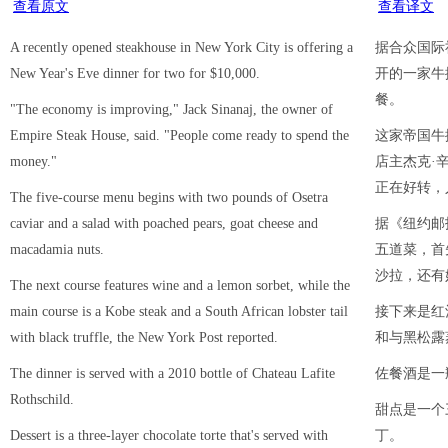
查看原文
查看译文
A recently opened steakhouse in New York City is offering a
据合众国际
New Year's Eve dinner for two for $10,000.
开的一家牛
餐。
"The economy is improving," Jack Sinanaj, the owner of
Empire Steak House, said. "People come ready to spend the
这家帝国牛排餐
money."
店主杰克·辛纳
正在好转，
The five-course menu begins with two pounds of Osetra
caviar and a salad with poached pears, goat cheese and
据《纽约邮
macadamia nuts.
五道菜，首
沙拉，还有
The next course features wine and a lemon sorbet, while the
main course is a Kobe steak and a South African lobster tail
接下来是红
with black truffle, the New York Post reported.
和与黑松露
The dinner is served with a 2010 bottle of Chateau Lafite
佐餐酒是一
Rothschild.
甜点是一个
Dessert is a three-layer chocolate torte that's served with
丁。