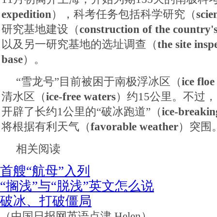
expedition
），科考任务包括科学研究（
scie
研究基地建设（
construction of the country'
以及另一研究基地的选址调查（
the site ins
base
）。
“雪龙号”目前被困于南极浮冰区（
ice floe
清水区（
ice-free waters
）约15公里。不过，
开辟了长约1公里的“破冰跑道”（
ice-breaki
将根据有利天气（
favorable weather
）突围
相关阅读
首艘“航母”入列
“搁浅”与“脱浅”英文怎么说
破冰、打破僵局
（中国日报网英语点津 Helen）