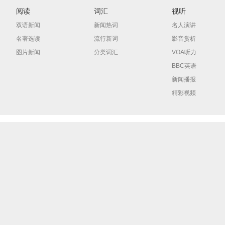
阅读
词汇
视听
双语新闻
新闻热词
名人演讲
名著选读
流行新词
影音赏析
图片新闻
分类词汇
VOA听力
BBC英语
新闻播报
精彩视频