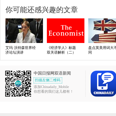
你可能还感兴趣的文章
艾玛·沃特森世界经
《经济学人》标题
盘点英美用词大
济论坛演讲
双关语解析（二）
同
中国日报网双语新闻
扫描左侧二维码
添加Chinadaily_Mobile
你想看的我们这儿都有！