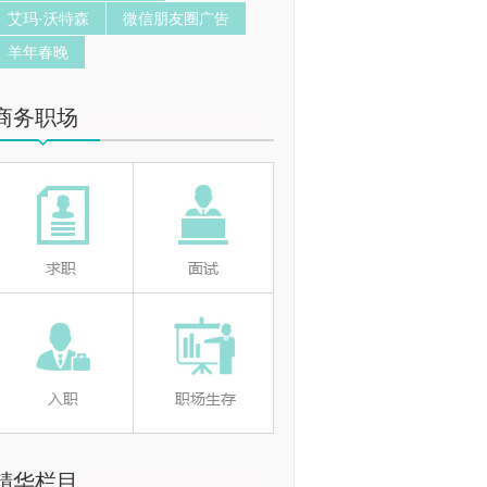
艾玛·沃特森
微信朋友圈广告
羊年春晚
商务职场
精华栏目