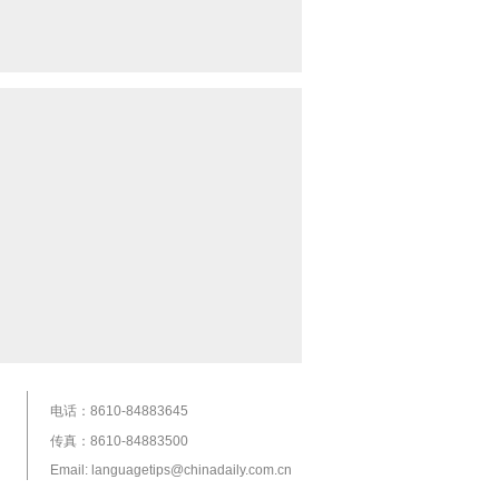
电话：8610-84883645
传真：8610-84883500
Email: languagetips@chinadaily.com.cn