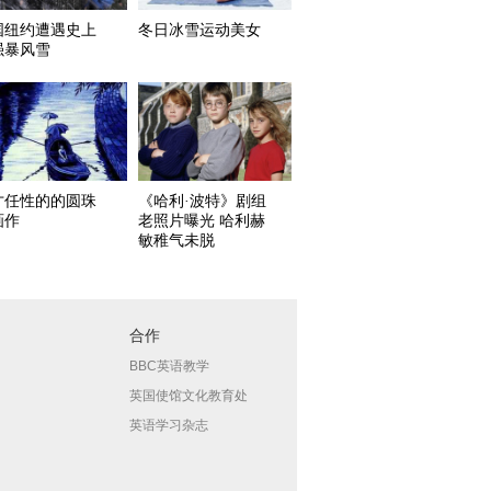
国纽约遭遇史上
冬日冰雪运动美女
强暴风雪
才任性的的圆珠
《哈利·波特》剧组
画作
老照片曝光 哈利赫
敏稚气未脱
合作
BBC英语教学
英国使馆文化教育处
英语学习杂志