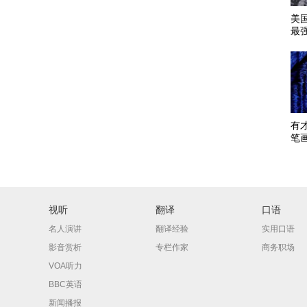
美
最
有
笔
视听
翻译
口语
名人演讲
翻译经验
实用口语
影音赏析
专栏作家
商务职场
VOA听力
BBC英语
新闻播报