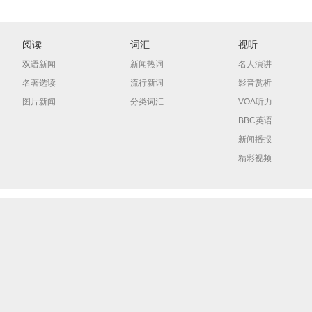
阅读
词汇
视听
双语新闻
新闻热词
名人演讲
名著选读
流行新词
影音赏析
图片新闻
分类词汇
VOA听力
BBC英语
新闻播报
精彩视频