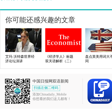
你可能还感兴趣的文章
艾玛·沃特森世界经
《经济学人》标题
盘点英美用词大
济论坛演讲
双关语解析（二）
同
中国日报网双语新闻
扫描左侧二维码
添加Chinadaily_Mobile
你想看的我们这儿都有！