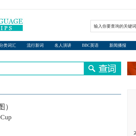
分类词汇
流行新词
名人演讲
BBC英语
新闻播报
图）
d Cup