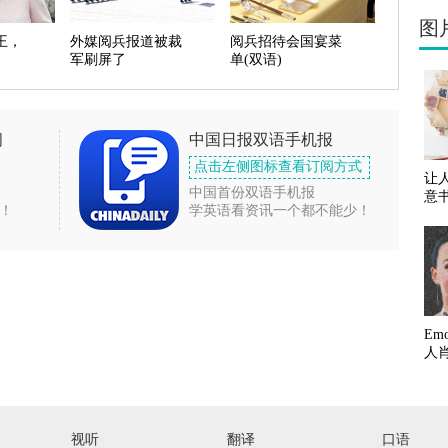
图
王，
外媒阅兵报道被裁
阅兵招待会国宴菜
军刷屏了
单(双语)
闻
中国日报双语手机报
点击左侧图标查看订阅方式
让
中国首份双语手机报
意
！
学英语看资讯一个都不能少！
Em
人
视听
翻译
口语