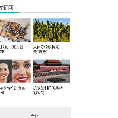
片新闻
人眼前一亮的创
人体彩绘模特完
书架
美“隐身”
oji表情符拼出名
抗战胜利日阅兵精
肖像
彩瞬间
合作