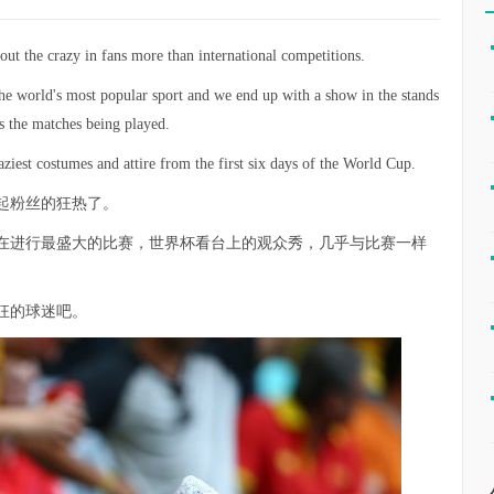
out the crazy in fans more than international competitions.
he world's most popular sport and we end up with a show in the stands
as the matches being played.
raziest costumes and attire from the first six days of the World Cup.
起粉丝的狂热了。
在进行最盛大的比赛，世界杯看台上的观众秀，几乎与比赛一样
狂的球迷吧。