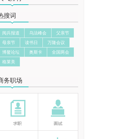
热搜词
阅兵报道
乌法峰会
父亲节
母亲节
读书日
万隆会议
博鳌论坛
奥斯卡
全国两会
格莱美
商务职场