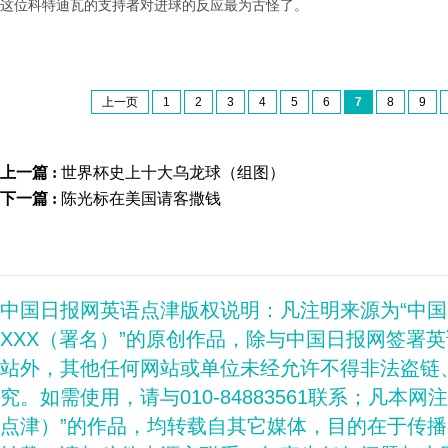
这位科特迪瓦的支持者对进球的反应最为古怪了。
上一页
1
2
3
4
5
6
7
8
9
上一篇 :
世界杯史上十大乌龙球（组图）
下一篇 :
陈光标在美国请客撒钱
中国日报网英语点津版权说明：凡注明来源为“中
XXX（署名）”的原创作品，除与中国日报网签署
站外，其他任何网站或单位未经允许不得非法盗链
究。如需使用，请与010-84883561联系；凡本网
点津）”的作品，均转载自其它媒体，目的在于传