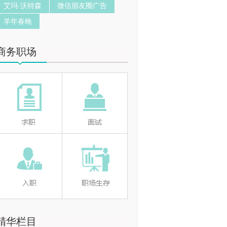
艾玛·沃特森
微信朋友圈广告
羊年春晚
商务职场
精华栏目