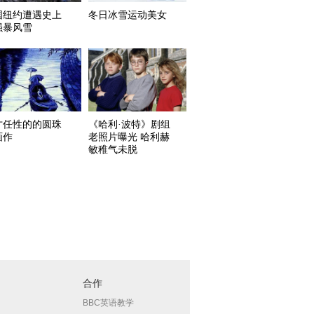
国纽约遭遇史上
冬日冰雪运动美女
强暴风雪
才任性的的圆珠
《哈利·波特》剧组
画作
老照片曝光 哈利赫
敏稚气未脱
合作
BBC英语教学