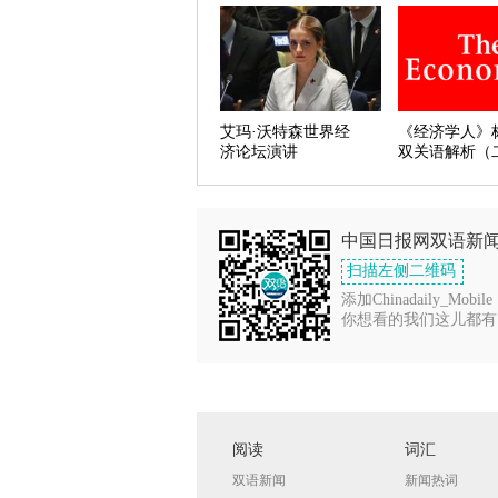
艾玛·沃特森世界经
《经济学人》
济论坛演讲
双关语解析（
中国日报网双语新
扫描左侧二维码
添加Chinadaily_Mobile
你想看的我们这儿都有
阅读
词汇
双语新闻
新闻热词