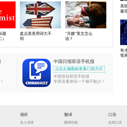
美
最
标题
盘点英美用词大不
“月嫂”英文怎么
二）
同
说？
有
笔
闻
中国日报双语手机报
点击左侧图标查看订阅方式
中国首份双语手机报
！
学英语看资讯一个都不能少！
视听
翻译
口语
名人演讲
翻译经验
实用口语