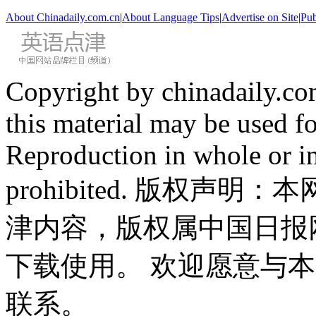
About Chinadaily.com.cn
|
About Language Tips
|
Advertise on Site
|
Pub
Copyright by chinadaily.com
this material may be used f
Reproduction in whole or in
prohibited. 版权
津内容，版权属中国日报
下载使用。 欢迎愿意与
联系。