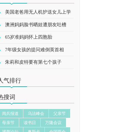
美国老爸用无人机护送女儿上学
澳洲妈妈脸书晒娃遭朋友吐槽
65岁准妈妈怀上四胞胎
7年级女孩的提问难倒英首相
朱莉和皮特要有第七个孩子
人气排行
热搜词
阅兵报道
乌法峰会
父亲节
母亲节
读书日
万隆会议
博鳌论坛
奥斯卡
全国两会