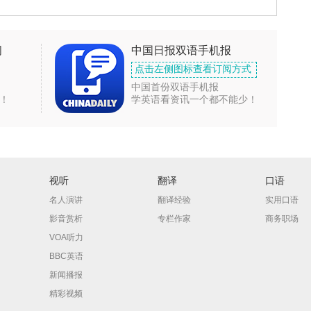
闻
中国日报双语手机报
点击左侧图标查看订阅方式
中国首份双语手机报
！
学英语看资讯一个都不能少！
视听
翻译
口语
名人演讲
翻译经验
实用口语
影音赏析
专栏作家
商务职场
VOA听力
BBC英语
新闻播报
精彩视频