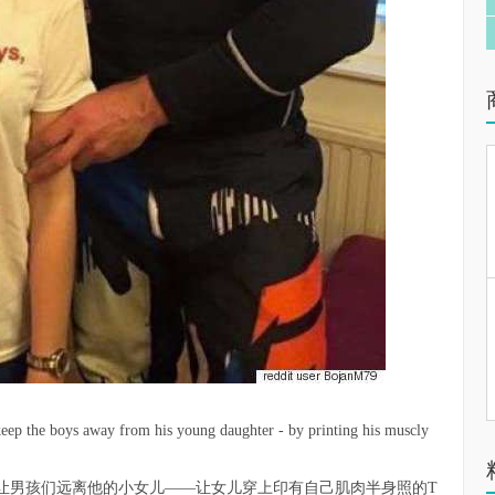
 keep the boys away from his young daughter - by printing his muscly
让男孩们远离他的小女儿——让女儿穿上印有自己肌肉半身照的T