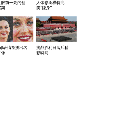
人眼前一亮的创
人体彩绘模特完
书架
美“隐身”
oji表情符拼出名
抗战胜利日阅兵精
肖像
彩瞬间