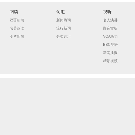
阅读
词汇
视听
双语新闻
新闻热词
名人演讲
名著选读
流行新词
影音赏析
图片新闻
分类词汇
VOA听力
BBC英语
新闻播报
精彩视频