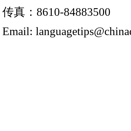
传真：8610-84883500
Email: languagetips@china