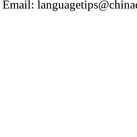
Email: languagetips@china