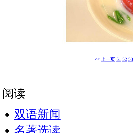
|<<
上一页
51
52
53
阅读
双语新闻
名著选读