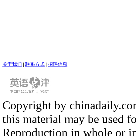
关于我们
|
联系方式
|
招聘信息
Copyright by chinadaily.com
this material may be used f
Reproduction in whole or in