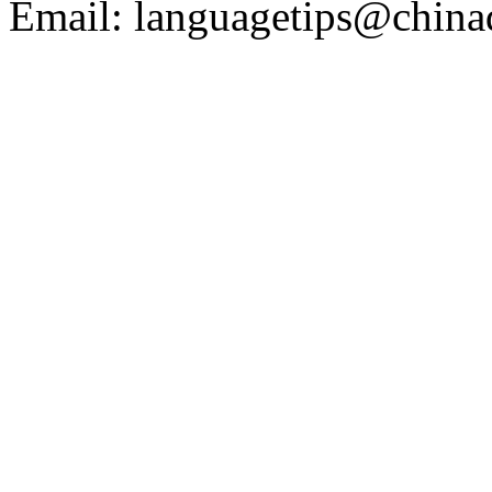
Email: languagetips@china