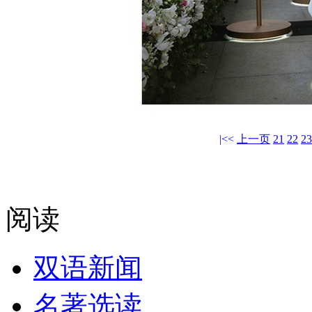
|<<
上一页
21
22
23
阅读
双语新闻
名著选读