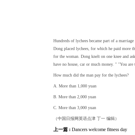
Hundreds of lychees became part of a marriage
Dong placed lychees, for which he paid more tha
for the woman. Dong knelt on one knee and ask
have no house, car or much money. " "You are t
How much did the man pay for the lychees?
A. More than 1,000 yuan
B. More than 2,000 yuan
C. More than 3,000 yuan
（中国日报网英语点津 丁一 编辑）
上一篇 :
Dancers welcome fitness day