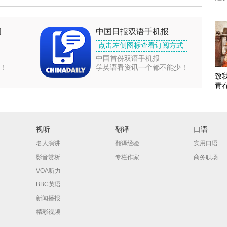
闻
中国日报双语手机报
点击左侧图标查看订阅方式
中国首份双语手机报
！
学英语看资讯一个都不能少！
致
青
视听
翻译
口语
名人演讲
翻译经验
实用口语
影音赏析
专栏作家
商务职场
VOA听力
BBC英语
新闻播报
精彩视频