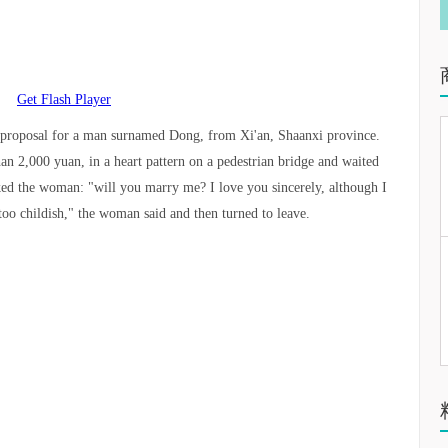
Get Flash Player
 proposal for a man surnamed Dong, from Xi'an, Shaanxi province.
n 2,000 yuan, in a heart pattern on a pedestrian bridge and waited
ed the woman: "will you marry me? I love you sincerely, although I
oo childish," the woman said and then turned to leave.