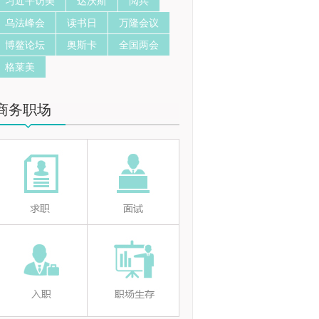
习近平访美
达沃斯
阅兵
乌法峰会
读书日
万隆会议
博鳌论坛
奥斯卡
全国两会
格莱美
商务职场