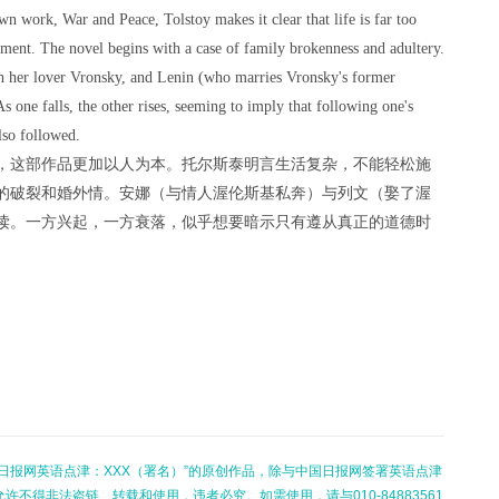
 work, War and Peace, Tolstoy makes it clear that life is far too
ment. The novel begins with a case of family brokenness and adultery.
 her lover Vronsky, and Lenin (who marries Vronsky's former
As one falls, the other rises, seeming to imply that following one's
also followed.
，这部作品更加以人为本。托尔斯泰明言生活复杂，不能轻松施
的破裂和婚外情。安娜（与情人渥伦斯基私奔）与列文（娶了渥
读。一方兴起，一方衰落，似乎想要暗示只有遵从真正的道德时
日报网英语点津：XXX（署名）”的原创作品，除与中国日报网签署英语点津
不得非法盗链、转载和使用，违者必究。如需使用，请与010-84883561