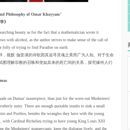
 and Philosophy of Omar Khayyam"
哲学》
arching beauty as for the fact that a mathematician wrote it.
ows with alcohol, as the author strives to make sense of the call of
 folly of trying to find Paradise on earth.
样，莪默·伽亚谟的诗歌因其追寻灵魂之美而广为人知。对于生命
试图理解宗教的召唤和突如其来的死亡间的关系，探究缘何人们
umas
de on Dumas' masterpiece, than just for the worn-out Musketeers'
otherly unity. There are enough quotable insults to sink a small
mis and Porthos, besides the wrangles they have with the young
l, with Cardinal Richelieu trying to have young King Louis XIII
ing the Musketeers' manservants, keep the dialogue lively, and the