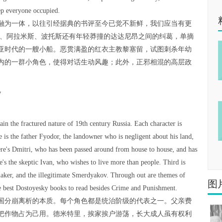
eep everyone occupied.
融为一体，以往引经据典的书评至今已觉不新鲜，我们应当有更
斯、阿拉米斯、波托斯还有年轻莽撞的达达尼昂之间的纠葛，单摘
亚时代的一艘小船。恶贯满盈的红衣主教黎塞留，试图刺杀年幼
内的一群小角色，使得对话生动风趣；此外，正邪相混的高层政
y
lain the fractured nature of 19th century Russia. Each character is
re is the father Fyodor, the landowner who is negligent about his land,
here's Dmitri, who has been passed around from house to house, and has
e's the skeptic Ivan, who wishes to live more than people. Third is
maker, and the illegitimate Smerdyakov. Through out are themes of
图
he best Dostoyesky books to read besides Crime and Punishment.
俄国分崩离析的本质。每个角色都是统治阶级的代表之一。父亲费
把作物占为己用。德米特里，挨家挨户游荡，长大成人虽有权利