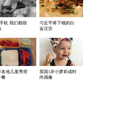
掉手机 我们都很
习近平将下榻的白
独
金汉宫
界各地儿童秀营
英国1岁小萝莉成时
午餐
尚偶像