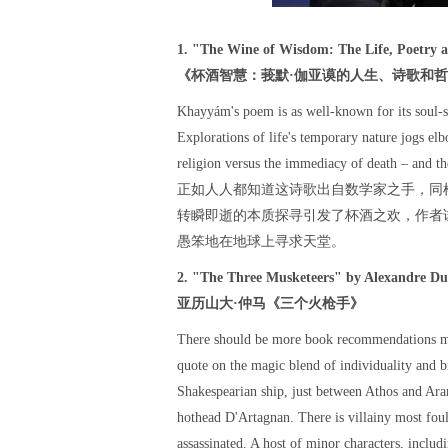
1. "The Wine of Wisdom: The Life, Poetry
《杯酒智慧：莪默·伽亚谟的人生、诗歌和
Khayyám's poem is as well-known for its soul-se
Explorations of life's temporary nature jogs elb
religion versus the immediacy of death – and the
正如人人都知道这诗歌出自数学家之手，同
转瞬即逝的本质探寻引发了杯酒之欢，作者
愚笨地在地球上寻求天堂。
2. "The Three Musketeers" by Alexandre D
亚历山大·仲马《三个火枪手》
There should be more book recommendations ma
quote on the magic blend of individuality and br
Shakespearian ship, just between Athos and Ara
hothead D'Artagnan. There is villainy most fou
assassinated. A host of minor characters, includ