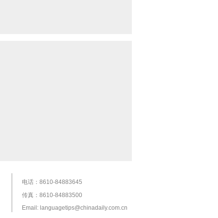
电话：8610-84883645
传真：8610-84883500
Email: languagetips@chinadaily.com.cn