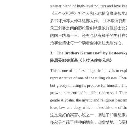
sinister blend of high-level politics and love k
《三个火枪手》将个人和兄弟情义魔法般地
多书评推荐大仲马这部大作。 且不谈阿托
录三剑客之间的唇枪舌剑就足以打沉莎士比
的国王路易十三。还有包括火枪手的男仆在
治和爱情让每一个读者全神贯注无暇分心。
3. "The Brothers Karamasov" by Dostoevsk
陀思妥耶夫斯基《卡拉马佐夫兄弟》
This is one of the best allegorical novels to exp
representative of one of the ruling classes. The
but greedy in using its produce for himself. T
grown up an entitled but debt-ridden soul. Ther
gentle Alyosha, the mystic and religious peace
love, law, and duty, which makes this one of t
这是最好的寓言小说之一，阐述了19世纪
多尔是个疏于耕种的地主，却贪婪地一心要