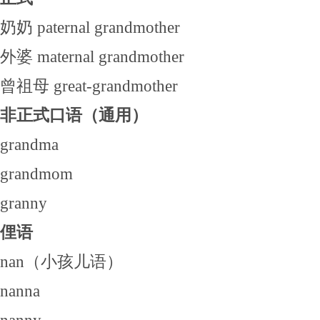
奶奶 paternal grandmother
外婆 maternal grandmother
曾祖母 great-grandmother
非正式口语（通用）
grandma
grandmom
granny
俚语
nan（小孩儿语）
nanna