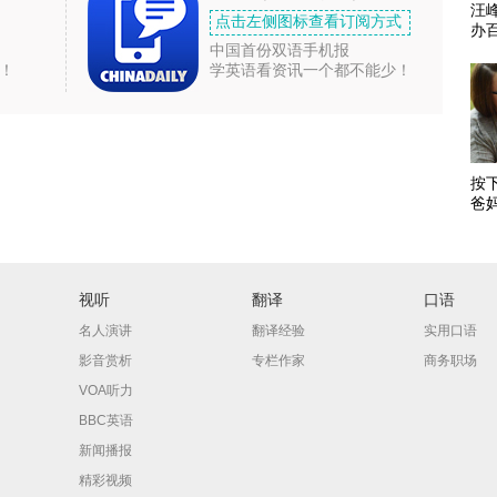
汪
点击左侧图标查看订阅方式
办
中国首份双语手机报
！
学英语看资讯一个都不能少！
按
爸
视听
翻译
口语
名人演讲
翻译经验
实用口语
影音赏析
专栏作家
商务职场
VOA听力
BBC英语
新闻播报
精彩视频