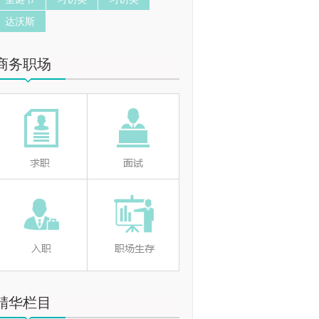
达沃斯
商务职场
精华栏目