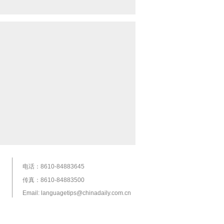
电话：8610-84883645
传真：8610-84883500
Email: languagetips@chinadaily.com.cn