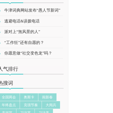
牛津词典网站发布“愚人节新词”
逃避电话&误拨电话
派对上“煞风景的人”
“工作狂”还有自愿的？
你愿意做“社交变色龙”吗？
人气排行
热搜词
全国两会
奥斯卡
闹新春
年终盘点
克强节奏
大阅兵
圣诞节
习访英
习访美