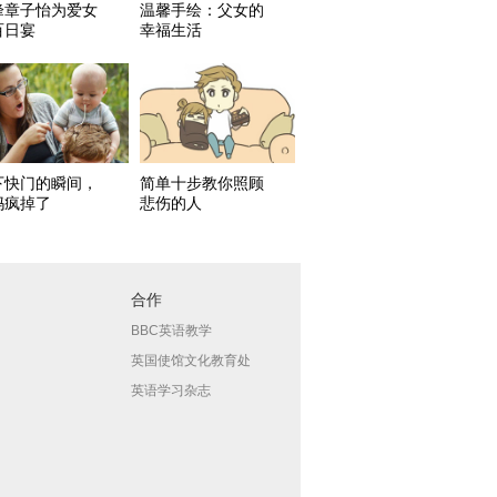
峰章子怡为爱女
温馨手绘：父女的
百日宴
幸福生活
下快门的瞬间，
简单十步教你照顾
妈疯掉了
悲伤的人
合作
BBC英语教学
英国使馆文化教育处
英语学习杂志