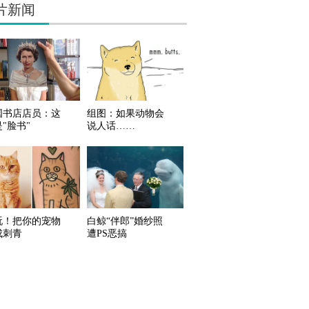
片新闻
国书店店员：这
组图：如果动物会
"脸书"
说人话……
玩！把你的宠物
白鲸“伴郎”婚纱照
成刺青
遭PS恶搞