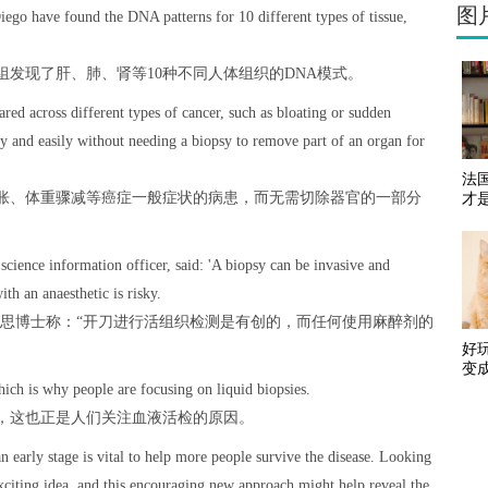
图
ego have found the DNA patterns for 10 different types of tissue,
发现了肝、肺、肾等10种不同人体组织的DNA模式。
ed across different types of cancer, such as bloating or sudden
ly and easily without needing a biopsy to remove part of an organ for
法
胀、体重骤减等癌症一般症状的病患，而无需切除器官的一部分
才是
cience information officer, said: 'A biopsy can be invasive and
th an anaesthetic is risky.
沃思博士称：“开刀进行活组织检测是有创的，而任何使用麻醉剂的
好
变
 which is why people are focusing on liquid biopsies.
，这也正是人们关注血液活检的原因。
n early stage is vital to help more people survive the disease. Looking
exciting idea, and this encouraging new approach might help reveal the