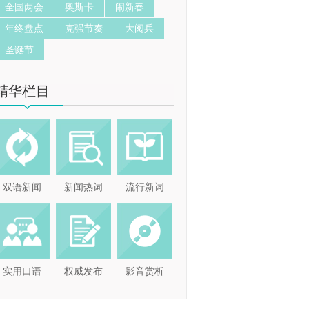
全国两会
奥斯卡
闹新春
年终盘点
克强节奏
大阅兵
圣诞节
精华栏目
双语新闻
新闻热词
流行新词
实用口语
权威发布
影音赏析