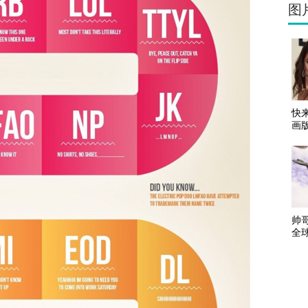
图
快
画版
帅
全