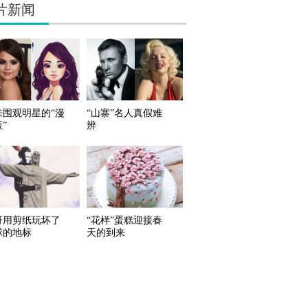
片新闻
来围观明星的“漫
“山寨”名人真假难
”
辨
哥用剪纸玩坏了
“花样”蛋糕迎接春
球的地标
天的到来