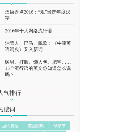
汉语盘点2016：“规”当选年度汉
字
2016年十大网络流行语
油管人、巴马、脱欧：《牛津英
语词典》又入新词
暖男、打脸、懒人包、肥宅……
15个流行语的英文你知道怎么说
吗？
人气排行
热搜词
里约奥运
英国脱欧
母亲节