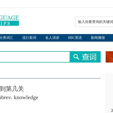
分类词汇
流行新词
名人演讲
BBC英语
新闻播报
闯到第几关
abbrev. knowledge