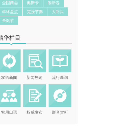
全国两会
奥斯卡
闹新春
年终盘点
克强节奏
大阅兵
圣诞节
精华栏目
双语新闻
新闻热词
流行新词
实用口语
权威发布
影音赏析