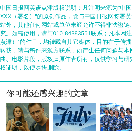
中国日报网英语点津版权说明：凡注明来源为“中
XXX（署名）”的原创作品，除与中国日报网签署
站外，其他任何网站或单位未经允许不得非法盗链
究。如需使用，请与010-84883561联系；凡本网
点津）”的作品，均转载自其它媒体，目的在于传
转载，请与稿件来源方联系，如产生任何问题与本
曲、电影片段，版权归原作者所有，仅供学习与研
权证明，以便尽快删除。
你可能还感兴趣的文章