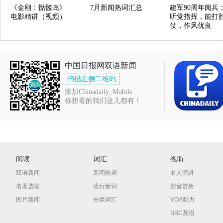
《金刚：骷髅岛》
7月新闻热词汇总
建军90周年阅兵
电影精讲（视频）
听党指挥，能打
仗，作风优良
中国日报网双语新闻
扫描左侧二维码
添加Chinadaily_Mobile
你想看的我们这儿都有！
阅读
词汇
视听
双语新闻
新闻热词
名人演讲
名著选读
流行新词
影音赏析
图片新闻
分类词汇
VOA听力
BBC英语