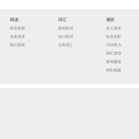
阅读
词汇
视听
双语新闻
新闻热词
名人演讲
名著选读
流行新词
影音赏析
图片新闻
分类词汇
VOA听力
BBC英语
新闻播报
精彩视频