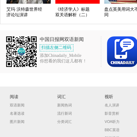
艾玛·沃特森世界经
《经济学人》标题
盘点英美用词大
济论坛演讲
双关语解析（二）
同
中国日报网双语新闻
扫描左侧二维码
添加Chinadaily_Mobile
你想看的我们这儿都有！
阅读
词汇
视听
双语新闻
新闻热词
名人演讲
名著选读
流行新词
影音赏析
图片新闻
分类词汇
VOA听力
BBC英语