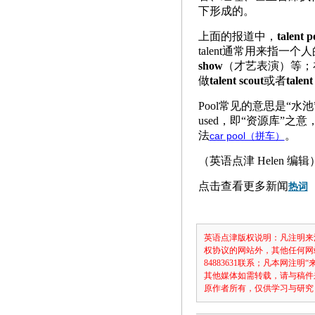
下形成的。
上面的报道中，
talent p
talent通常用来指一个
show
（才艺表演）等；在
做
talent scout
或者
talent
Pool常见的意思是“水池”，在这里，
used，即“资源库”之
法
。
car pool（拼车）
（英语点津 Helen 编辑
点击查看更多新闻
热词
英语点津版权说明：凡注明来
权协议的网站外，其他任何网
84883631联系；凡本网
其他媒体如需转载，请与稿件
原作者所有，仅供学习与研究