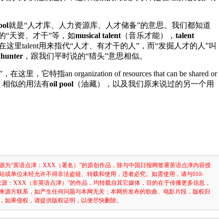
ool
就是“人才库、人力资源库、人才储备”的意思。我们都知道
人的“天资、才干”等，如
musical talent
（音乐才能），
talent
这里talent用来指代“人才、有才干的人”，而“发掘人才的人”叫
 hunter
，跟我们平时说的“猎头”意思相似。
它特指an organization of resources that can be shared or
意，相似的用法有
oil pool
（油藏），以及我们原来说过的另一个用
）
源为“英语点津：XXX（署名）”的原创作品，除与中国日报网签署英语点津内容授
站或单位未经允许不得非法盗链、转载和使用，违者必究。如需使用，请与010-
注明“来源：XXX（非英语点津）”的作品，均转载自其它媒体，目的在于传播更多信息，
来源方联系，如产生任何问题与本网无关；本网所发布的歌曲、电影片段，版权归
，如果侵权，请提供版权证明，以便尽快删除。