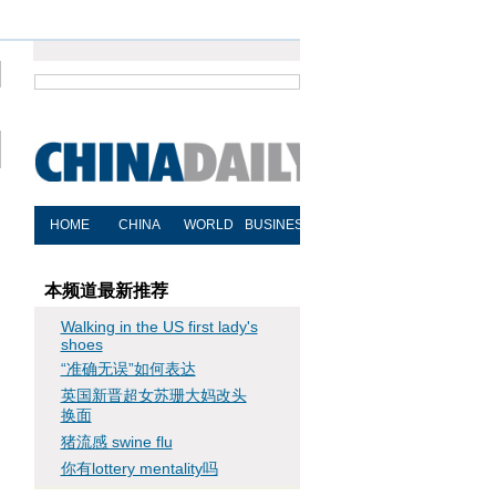
本频道最新推荐
Walking in the US first lady's
shoes
“准确无误”如何表达
英国新晋超女苏珊大妈改头
换面
猪流感 swine flu
你有lottery mentality吗