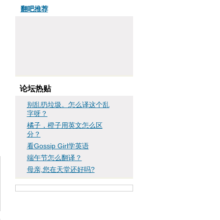
翻吧推荐
论坛热贴
别乱扔垃圾。怎么译这个乱
字呀？
橘子，橙子用英文怎么区
分？
看Gossip Girl学英语
端午节怎么翻译？
母亲,您在天堂还好吗?