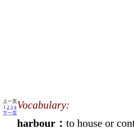
上一页
Vocabulary:
1
2
3
4
下一页
harbour：
to house or