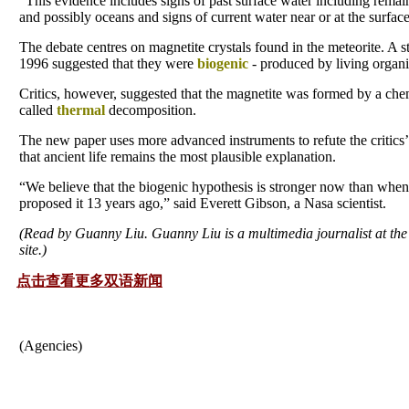
“This evidence includes signs of past surface water including remain
and possibly oceans and signs of current water near or at the surface
The debate centres on magnetite crystals found in the meteorite. A s
1996 suggested that they were
biogenic
- produced by living organ
Critics, however, suggested that the magnetite was formed by a che
called
thermal
decomposition.
The new paper uses more advanced instruments to refute the critics’
that ancient life remains the most plausible explanation.
“We believe that the biogenic hypothesis is stronger now than when
proposed it 13 years ago,” said Everett Gibson, a Nasa scientist.
(Read by Guanny Liu. Guanny Liu is a multimedia journalist at th
site.)
点击查看更多双语新闻
(Agencies)