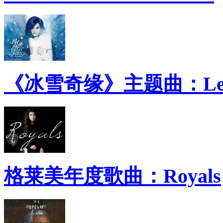
《冰雪奇缘》主题曲：Let 
格莱美年度歌曲：Royals