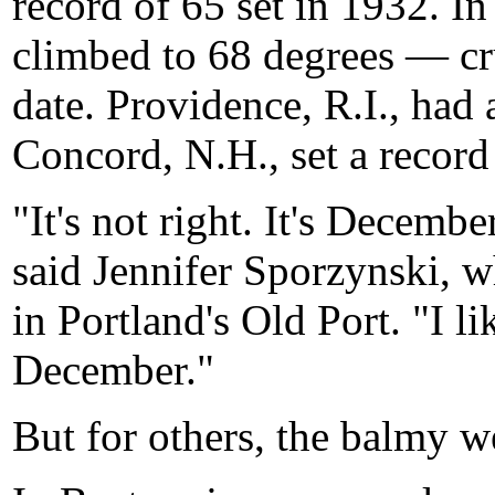
record of 65 set in 1932. In
climbed to 68 degrees — cru
date. Providence, R.I., had 
Concord, N.H., set a record 
"It's not right. It's Decemb
said Jennifer Sporzynski, 
in Portland's Old Port. "I 
December."
But for others, the balmy we