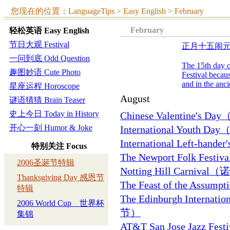
您现在的位置：LanguageTips > Easy English >
February
February
轻松英语
Easy English
节日大观 Festival
正月十五闹
一问到底 Odd Question
The 15th day o
趣图妙语 Cute Photo
Festival becaus
and in the anci
星座运程 Horoscope
August
谜语猜猜 Brain Teaser
史上今日 Today in History
Chinese Valentine's 
开心一刻 Humor & Joke
International Youth
International Left-h
特别关注
Focus
The Newport Folk 
2006圣诞节特辑
Notting Hill Carni
Thanksgiving Day 感恩节
The Feast of the As
特辑
The Edinburgh Intern
2006 World Cup 世界杯
节）
集锦
AT&T San Jose Jazz