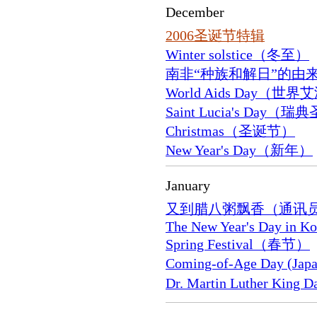
December
2006圣诞节特辑
Winter solstice（冬至）
南非“种族和解日”的由
World Aids Day（世
Saint Lucia's Day
Christmas（圣诞节）
New Year's Day（新年）
January
又到腊八粥飘香（通讯
The New Year's Day in Ko
Spring Festival（春节）
Coming-of-Age Day 
Dr. Martin Luther K