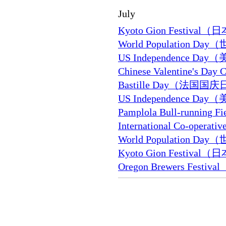
July
Kyoto Gion Festiv
World Population D
US Independence D
Chinese Valentine's
Bastille Day（法国国
US Independence D
Pamplola Bull-runni
International Co-ope
World Population D
Kyoto Gion Festiv
Oregon Brewers Fes