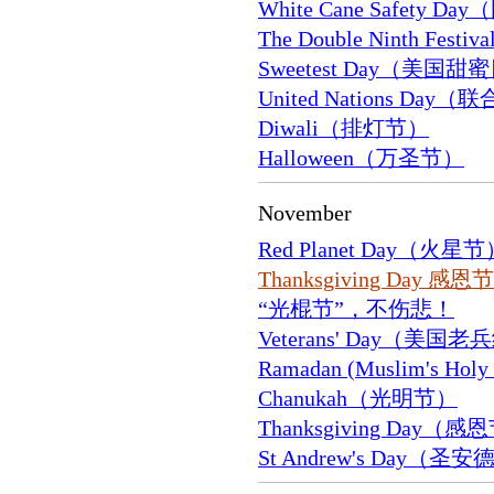
White Cane Safety 
The Double Ninth Fes
Sweetest Day（美国甜
United Nations Day
Diwali（排灯节）
Halloween（万圣节）
November
Red Planet Day（火星
Thanksgiving Day 感
“光棍节”，不伤悲！
Veterans' Day（美国
Ramadan (Muslim's H
Chanukah（光明节）
Thanksgiving Day（感
St Andrew's Day（圣