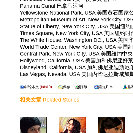
Panama Canal 巴拿马运河
Yellowstone National Park, USA 美国黄石国
Metropolitan Museum of Art, New York
Statue of Liberty, New York City, USA 
Times Square, New York City, USA 美国纽
The White House, Washington DC., USA
World Trade Center, New York City, U
Central Park, New York City, USA 美国纽约
Hollywood, California, USA 美国加利佛尼亚好
Disneyland, California, USA 加利佛尼亚迪斯
Las Vegas, Nevada, USA 美国内华达拉斯威加
讨论本文
(total
0
)
保存
打印
发送
E-Mail
推
相关文章
Related Stories