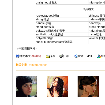
unsighted
没看见
interruption
球具相关
racket/raquet 球拍
stiffness
硬
string 拍线
balance平
handle 手柄
head拍头
string bed线床
break stri
buttcap拍柄末端的盖子
natural g
synthetic gut人造肠线
nylon尼龙
polyester聚酯
keveler卡夫
shock bumper/vibrator避震器
（中国日报网站）
讨论本文
(total
0
)
保存
打印
发送
E-Mail
推
相关文章
Related Stories