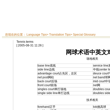
您现在的位置：
Language Tips
>
Translation Tips
>
Special Glossary
Tennis terms
[ 2005-08-31 11:26 ]
网球术语中英文
场地相关
base line底线
service li
side line边线
中线
center l
advantage court占先区，左区
deuce co
net post网柱
net ban
back court后场
mid court中
front court前场
net网
singles court
单打场地
doubles cour
single side line
单打边线
doubles side
技术相关
forehand正手
lob挑高球