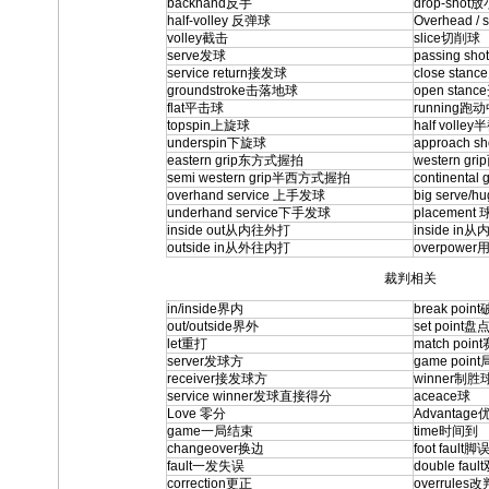
backhand反手
drop-shot
放
half-volley 反弹球
Overhead
volley截击
slice切削球
serve发球
passing s
service return接发球
close sta
groundstroke击落地球
open sta
flat平击球
running跑
topspin上旋球
half volle
underspin下旋球
approach 
eastern grip东方式握拍
western g
semi western grip半西方式握拍
continenta
overhand service 上手发球
big serve/
underhand service
下手发球
placement
inside out从内往外打
inside in
outside in从外往内打
overpowe
裁判相关
in/inside界内
break poi
out/outside界外
set point盘
let重打
match poin
server发球方
game poin
receiver接发球方
winner制胜
service winner发球直接得分
aceace球
Love 零分
Advantag
game一局结束
time时间到
changeover换边
foot fault脚
fault一发失误
double fa
correction
更正
overrules
改