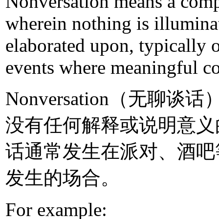
Nonversation means a compl
wherein nothing is illumina
elaborated upon, typically o
events where meaningful co
Nonversation（无
没有任何解释或说明意义
话通常发生在派对、酒吧
发生的场合。
For example: