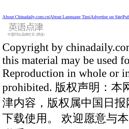
About Chinadaily.com.cn
|
About Language Tips
|
Advertise on Site
|
Pub
Copyright by chinadaily.com
this material may be used f
Reproduction in whole or in
prohibited. 版权
津内容，版权属中国日报
下载使用。 欢迎愿意与