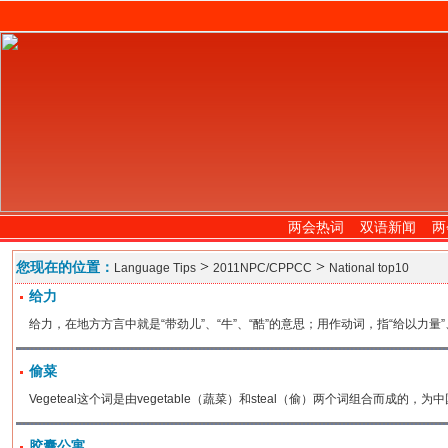
两会热词
双语新闻
两
>
>
您现在的位置：
Language Tips
2011NPC/CPPCC
National top10
给力
给力，在地方方言中就是“带劲儿”、“牛”、“酷”的意思；用作动词，指“给以力量”
偷菜
Vegeteal这个词是由vegetable（蔬菜）和steal（偷）两个词组合而成的
胶囊公寓