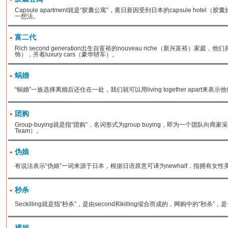
Capsule apartment就是“胶囊公寓”，黄日新因受到日本的capsule hot
一想法。
富二代
Rich second generation出生自富裕的nouveau riche（新兴富裕）家庭，他们身
饰），开着luxury cars（豪华轿车）。
蜗婚
“蜗婚”一族选择离婚后还住在一处，我们就可以用living together apart来表
团购
Group-buying就是指“团购”，名词形式为group buying，即为一个团队向商家采
Team）。
伪娘
有说法表示“伪娘”一词来源于日本，根据日语原意可译为newhalf，指拥有女性
秒杀
Seckilling就是指“秒杀”，是由second和killing缩合而成的，网购中的“秒