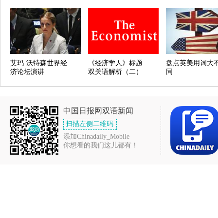
艾玛·沃特森世界经
《经济学人》标题
盘点英美用词大
济论坛演讲
双关语解析（二）
同
中国日报网双语新闻
扫描左侧二维码
添加Chinadaily_Mobile
你想看的我们这儿都有！