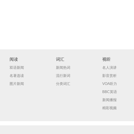
阅读
词汇
视听
双语新闻
新闻热词
名人演讲
名著选读
流行新词
影音赏析
图片新闻
分类词汇
VOA听力
BBC英语
新闻播报
精彩视频