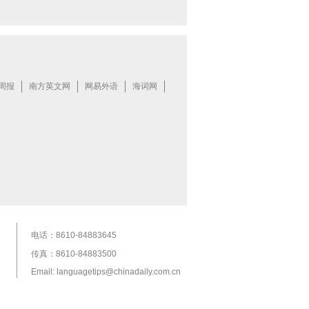
电话：8610-84883645
传真：8610-84883500
Email: languagetips@chinadaily.com.cn