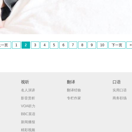
上一页
1
2
3
4
5
6
7
8
9
10
下一页
>
视听
翻译
口语
名人演讲
翻译经验
实用口语
影音赏析
专栏作家
商务职场
VOA听力
BBC英语
新闻播报
精彩视频