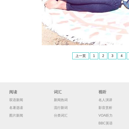
上一页
1
2
3
4
阅读
词汇
视听
双语新闻
新闻热词
名人演讲
名著选读
流行新词
影音赏析
图片新闻
分类词汇
VOA听力
BBC英语