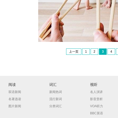
上一页
1
2
3
4
阅读
词汇
视听
双语新闻
新闻热词
名人演讲
名著选读
流行新词
影音赏析
图片新闻
分类词汇
VOA听力
BBC英语