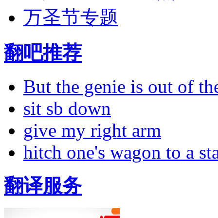
万圣节专题
翻吧推荐
But the genie is out of the
sit sb down
give my right arm
hitch one's wagon to a st
翻译服务