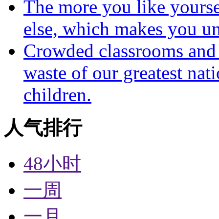
The more you like yoursel
else, which makes you un
Crowded classrooms and h
waste of our greatest nat
children.
人气排行
48小时
一周
一月