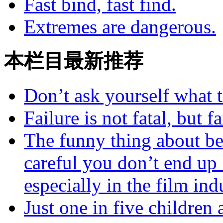
Fast bind, fast find.
Extremes are dangerous.
本栏目最新推荐
Don’t ask yourself what 
Failure is not fatal, but 
The funny thing about bea
careful you don’t end up
especially in the film ind
Just one in five children