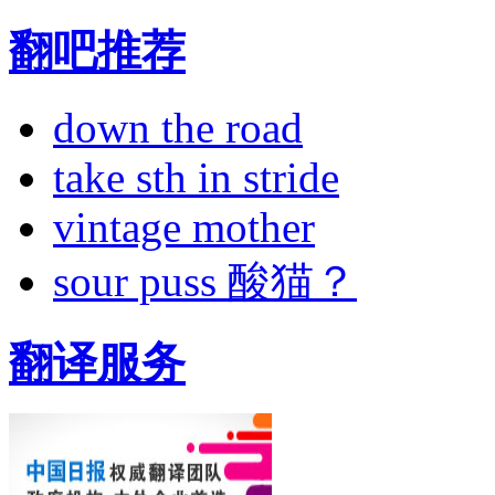
翻吧推荐
down the road
take sth in stride
vintage mother
sour puss 酸猫？
翻译服务