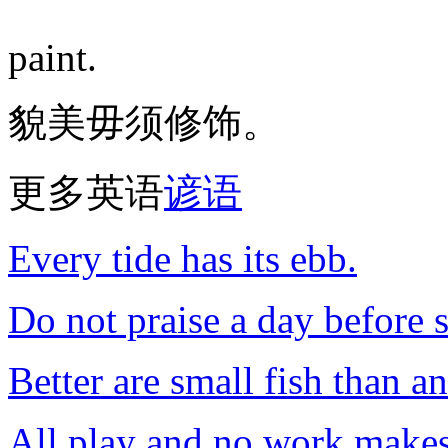
paint.
貌美毋须修饰。
更多英语
谚语
Every tide has its ebb.
Do not praise a day before s
Better are small fish than a
All play and no work makes