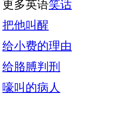
更多英语
笑
话
把他叫醒
给小费的理由
给胳膊判刑
嚎叫的病人