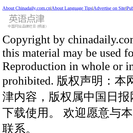
About Chinadaily.com.cn
|
About Language Tips
|
Advertise on Site
|
Pub
Copyright by chinadaily.com
this material may be used f
Reproduction in whole or in
prohibited. 版权
津内容，版权属中国日报
下载使用。 欢迎愿意与
联系。