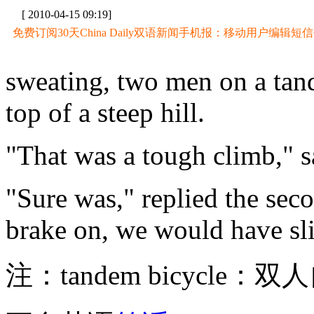
[ 2010-04-15 09:19]
免费订阅30天China Daily双语新闻手机报：移动用户编辑短信CD至
sweating, two men on a tand
top of a steep hill.
"That was a tough climb," sa
"Sure was," replied the seco
brake on, we would have s
注：tandem bicycle：