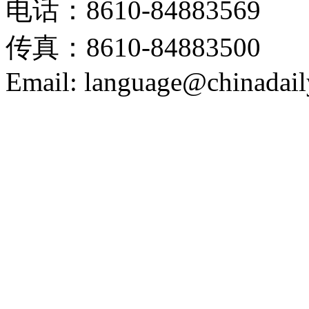
电话：8610-84883569
传真：8610-84883500
Email: language@chinadail