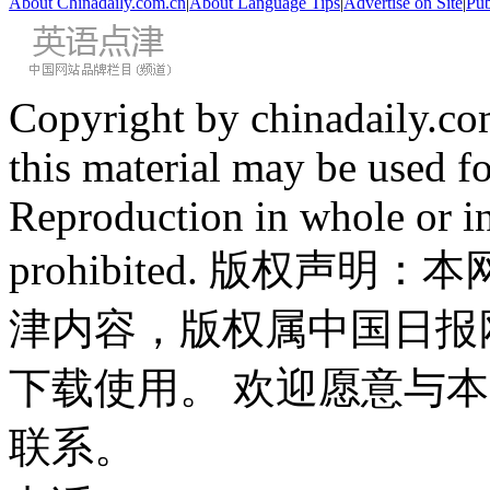
About Chinadaily.com.cn
|
About Language Tips
|
Advertise on Site
|
Pub
Copyright by chinadaily.com
this material may be used f
Reproduction in whole or in
prohibited. 版权
津内容，版权属中国日报
下载使用。 欢迎愿意与
联系。